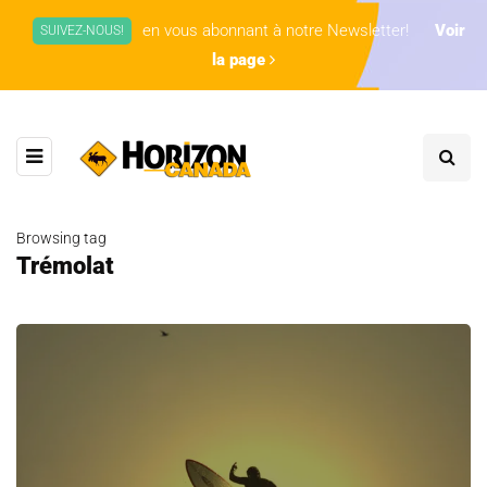
en vous abonnant à notre Newsletter!
Voir
SUIVEZ-NOUS!
la page
Browsing tag
Trémolat